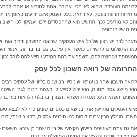
לדוגמה העובדה שהוא לא מכין עבורם אחת לחודש או אחת לרבעון
מיחידות הרווח בעסק. לאור זאת בעלי העסק אינם יודעים באופן מדו
והם לא מודעים לכך. החשש הוא שההפסדים ילכו ויעמיקו ולכן חשוב 
ניתוח של הנתונים.
מעבר לכך יש רצון של כל איש העסקים שרואה החשבון ידריך אותו וי
כמו התשלומים לרשויות. כאשר אין פידבק גם ברובד זה, אנשי הע
המעטפת שנחוצה להם, תשפר את רמת המידע ויסייע להם לנהל נכון א
התרומה של רואה חשבון לכל עסק
לרואה חשבון שחר בן עזרא יש ניסיון רב שנים בליווי של עסקים רבים
הוא מייצג עסק מסוים, הוא יכול לסייע לו בעצות רבות לגבי השיט
השונים, השמירה על מסגרת אשראי, הצורך בקבלת הלוואות בערבות מ
איש העסקים מתייעץ אתו בנושאים כספיים שונים כדי לא לבצע טעו
חשבון מומלץ מכין עבורו דוחות כמו תוכנית עסקית, תקציב שנתי, דוח 
אם גם אתם מעוניינים בייעוץ מקצועי של רו"ח שחר בן עזרא, השאירו
את הצורך שלכם ולהציע את המענה המושלם עבורכם.