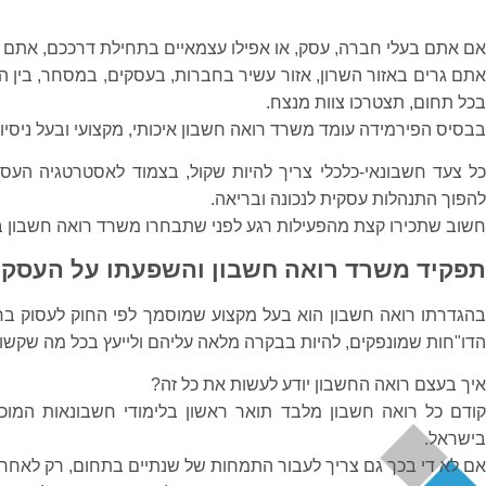
אם אתם בעלי חברה, עסק, או אפילו עצמאיים בתחילת דרככם, אתם כ
אתם גרים באזור השרון, אזור עשיר בחברות, בעסקים, במסחר, בין 
בכל תחום, תצטרכו צוות מנצח.
בבסיס הפירמידה עומד משרד רואה חשבון איכותי, מקצועי ובעל ניסיון
כל צעד חשבונאי-כלכלי צריך להיות שקול, בצמוד לאסטרטגיה העס
להפוך התנהלות עסקית לנכונה ובריאה.
חשוב שתכירו קצת מהפעילות רגע לפני שתבחרו משרד רואה חשבון בנת
תפקיד משרד רואה חשבון והשפעתו על העסק
בהגדרתו רואה חשבון הוא בעל מקצוע שמוסמך לפי החוק לעסוק ברא
הדו"חות שמונפקים, להיות בבקרה מלאה עליהם ולייעץ בכל מה שקשור 
איך בעצם רואה החשבון יודע לעשות את כל זה?
קודם כל רואה חשבון מלבד תואר ראשון בלימודי חשבונאות המוכר
בישראל.
אם לא די בכך גם צריך לעבור התמחות של שנתיים בתחום, רק לאחר 