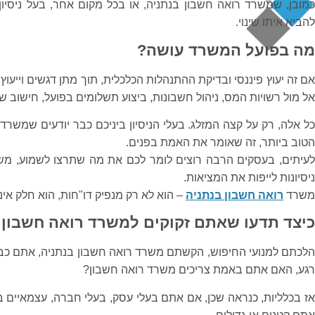
כמובן, שמשרד רואה חשבון בנתניה, או בכל מקום אחר, בעל ניסיון,
להביא איתו שינוי.
מה בפועל המשרד עושה?
אם זה יעוץ פיננסי ובדיקת ההתנהלות הכלכלית, תוך מתן דגשים וייעוץ
אל מול רשויות המס, ניהול חשבונות, ביצוע תשלומים בפועל, חישוב 
כל אלה, רק על קצה המזלג. בעלי הניסיון ביניכם כבר יודעים שמשרד
הטוב ביותר, זה שאומר את האמת בפנים.
לעיתים, בעסקים הרבה רוצים לומר לכם את מה שתרצו לשמוע, מש
ניסיונות לייפות את המציאות.
משרד
רואה חשבון בנתניה
– הוא לא רק מנפיק דו"חות, הוא חלק א
כיצד תדעו שאתם זקוקים למשרד רואה חשבון
הלכתם למנועי החיפוש, הקשתם משרד רואה חשבון בנתניה, אתם כבר
רגע, האם אתם באמת צריכים משרד רואה חשבון?
אז בכלליות, כנראה שכן, אם אתם בעלי עסק, בעלי חברה, עצמאיים 